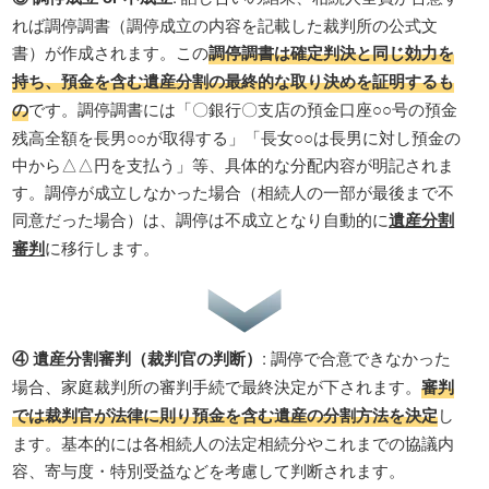
れば調停調書（調停成立の内容を記載した裁判所の公式文
書）が作成されます。この
調停調書は確定判決と同じ効力を
持ち、預金を含む遺産分割の最終的な取り決めを証明するも
の
です。調停調書には「〇銀行〇支店の預金口座○○号の預金
残高全額を長男○○が取得する」「長女○○は長男に対し預金の
中から△△円を支払う」等、具体的な分配内容が明記されま
す。調停が成立しなかった場合（相続人の一部が最後まで不
同意だった場合）は、調停は不成立となり自動的に
遺産分割
審判
に移行します。
④ 遺産分割審判（裁判官の判断）
: 調停で合意できなかった
場合、家庭裁判所の審判手続で最終決定が下されます。
審判
では裁判官が法律に則り預金を含む遺産の分割方法を決定
し
ます。基本的には各相続人の法定相続分やこれまでの協議内
容、寄与度・特別受益などを考慮して判断されます。