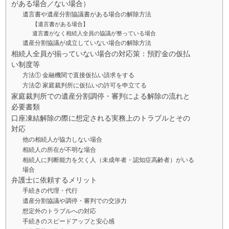
がある場合／ない場合）
遺言書や遺産分割協議書がある場合の解除方法
【遺言書がある場合】
遺言書がなく相続人全員の協議が整っている場合
遺産分割協議が成立していない場合の解除方法
相続人全員が揃っていない場合の対応策：預貯金の仮払
い制度等
方法① 金融機関で直接仮払い請求をする
方法② 家庭裁判所に仮払いの許可を申立てる
家庭裁判所での遺産分割調停・審判による解除の流れと
必要書類
口座凍結解除の際に想定される実務上のトラブルとその
対応
他の相続人が協力しない場合
相続人の所在が不明な場合
相続人に判断能力を欠く人（未成年者・認知症高齢者）がいる
場合
弁護士に依頼するメリット
手続きの代理・代行
遺産分割協議や調停・審判での交渉力
想定外のトラブルへの対応
手続きのスピードアップと安心感