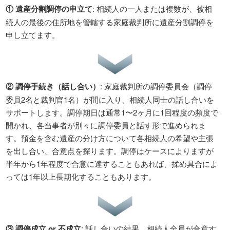
① 遺産分割調停の申立て
: 相続人の一人または複数が、被相
続人の最後の住所地を管轄する家庭裁判所に遺産分割調停を
申し立てます。
② 調停手続き（話し合い）
: 家庭裁判所の調停委員会（調停
委員2名と裁判官1名）が間に入り、相続人同士の話し合いを
サポートします。調停期日は通常1〜2ヶ月に1回程度の頻度で
開かれ、各当事者が別々に調停委員と話す形で進められま
す。預金を含む遺産の分け方について各相続人の希望や主張
を出し合い、合意点を探ります。調停はケースによりますが
半年から1年程度で合意に達することもあれば、揉め具合によ
っては1年以上長期化することもあります。
③ 調停成立 or 不成立
: 話し合いの結果、相続人全員が合意す