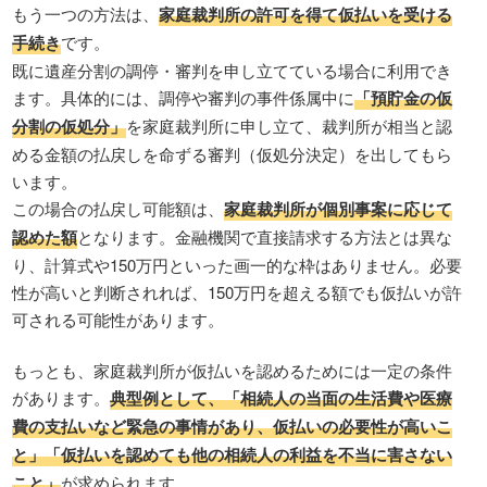
もう一つの方法は、
家庭裁判所の許可を得て仮払いを受ける
手続き
です。
既に遺産分割の調停・審判を申し立てている場合に利用でき
ます。具体的には、調停や審判の事件係属中に
「預貯金の仮
分割の仮処分」
を家庭裁判所に申し立て、裁判所が相当と認
める金額の払戻しを命ずる審判（仮処分決定）を出してもら
います。
この場合の払戻し可能額は、
家庭裁判所が個別事案に応じて
認めた額
となります。金融機関で直接請求する方法とは異な
り、計算式や150万円といった画一的な枠はありません。必要
性が高いと判断されれば、150万円を超える額でも仮払いが許
可される可能性があります。
もっとも、家庭裁判所が仮払いを認めるためには一定の条件
があります。
典型例として、「相続人の当面の生活費や医療
費の支払いなど緊急の事情があり、仮払いの必要性が高いこ
と」「仮払いを認めても他の相続人の利益を不当に害さない
こと」
が求められます。