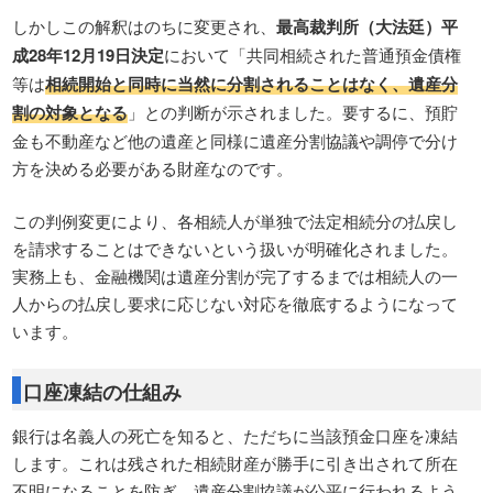
しかしこの解釈はのちに変更され、
最高裁判所（大法廷）平
成28年12月19日決定
において「共同相続された普通預金債権
等は
相続開始と同時に当然に分割されることはなく、遺産分
割の対象となる
」との判断が示されました。要するに、預貯
金も不動産など他の遺産と同様に遺産分割協議や調停で分け
方を決める必要がある財産なのです。
この判例変更により、各相続人が単独で法定相続分の払戻し
を請求することはできないという扱いが明確化されました。
実務上も、金融機関は遺産分割が完了するまでは相続人の一
人からの払戻し要求に応じない対応を徹底するようになって
います。
口座凍結の仕組み
銀行は名義人の死亡を知ると、ただちに当該預金口座を凍結
します。これは残された相続財産が勝手に引き出されて所在
不明になることを防ぎ、遺産分割協議が公平に行われるよう