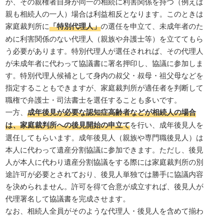
が、その親権者自身が同一の相続に利害関係を持つ（例えば
親も相続人の一人）場合は利益相反となります。このときは
家庭裁判所に
「特別代理人」
の選任を申立て、未成年者のた
めに利害関係のない代理人（親族や弁護士等）を立ててもら
う必要があります。特別代理人が選任されれば、その代理人
が未成年者に代わって協議書に署名押印し、協議に参加しま
す。特別代理人候補として身内の叔父・叔母・祖父母などを
指定することもできますが、家庭裁判所が適任者を判断して
職権で弁護士・司法書士を選任することも多いです。
一方、
成年後見が必要な認知症高齢者などが相続人の場合
は、家庭裁判所への後見開始の申立て
を行い、成年後見人を
選任してもらいます。成年後見人（親族や専門職後見人）は
本人に代わって遺産分割協議に参加できます。ただし、後見
人が本人に代わり遺産分割協議をする際には家庭裁判所の別
途許可が必要とされており、後見人単独では勝手に協議内容
を決められません。許可を得て合意が成立すれば、後見人が
代理署名して協議書を完成させます。
なお、相続人全員がそのような代理人・後見人を含めて揃わ