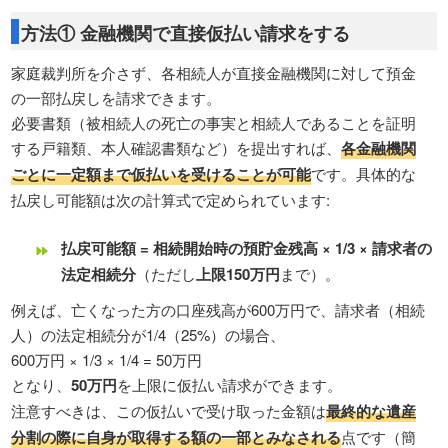
方法① 金融機関で直接仮払い請求をする
家庭裁判所を介さず、各相続人が直接金融機関に対して預金
の一部払戻しを請求できます。
必要書類（被相続人の死亡の事実と相続人であることを証明
する戸籍類、本人確認書類など）を提出すれば、
各金融機関
ごとに一定額まで仮払いを受けることが可能
です。具体的な
払戻し可能額は次の計算式で定められています:
払戻可能額 = 相続開始時の預貯金残高 × 1/3 × 請求者の
法定相続分
（ただし
上限150万円
まで）。
例えば、亡くなった方の口座残高が600万円で、請求者（相続
人）の法定相続分が1/4（25%）の場合、
600万円 × 1/3 × 1/4 = 50万円
となり、
50万円
を上限に仮払い請求ができます。
注意すべきは、この仮払いで受け取った金額は
最終的な遺産
分割の際に自身が取得する額の一部とみなされる
点です（簡