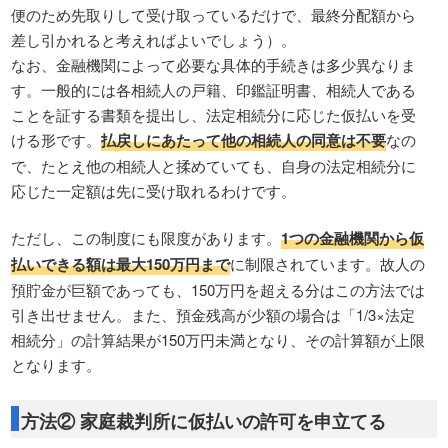
便のため先取りして受け取っているだけで、最終分配額から
差し引かれると考えればよいでしょう）。
なお、金融機関によって必要な具体的手続きは多少異なりま
す。一般的には各相続人の戸籍、印鑑証明書、相続人である
ことを証する書類を提出し、法定相続分に応じた仮払いを受
ける形です。
払戻しにあたって他の相続人の同意は不要
なの
で、たとえ他の相続人と揉めていても、自身の法定相続分に
応じた一定額は先に受け取れるわけです。
ただし、この制度にも限度があります。
1つの金融機関から仮
払いできる額は最大150万円まで
に制限されています。故人の
預貯金が巨額であっても、150万円を超える分はこの方法では
引き出せません。また、預金残高が少額の場合は「1/3×法定
相続分」の計算結果が150万円未満となり、その計算額が上限
となります。
方法② 家庭裁判所に仮払いの許可を申立てる