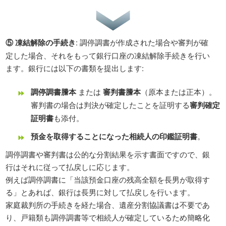
⑤ 凍結解除の手続き
: 調停調書が作成された場合や審判が確
定した場合、それをもって銀行口座の凍結解除手続きを行い
ます。銀行には以下の書類を提出します:
調停調書謄本
または
審判書謄本
（原本または正本）。
審判書の場合は判決が確定したことを証明する
審判確定
証明書
も添付。
預金を取得することになった相続人の印鑑証明書
。
調停調書や審判書は公的な分割結果を示す書面ですので、銀
行はそれに従って払戻しに応じます。
例えば調停調書に「当該預金口座の残高全額を長男が取得す
る」とあれば、銀行は長男に対して払戻しを行います。
家庭裁判所の手続きを経た場合、遺産分割協議書は不要であ
り、戸籍類も調停調書等で相続人が確定しているため簡略化