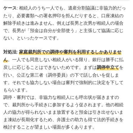
ケース
: 相続人のうち一人でも、遺産分割協議に非協力的だっ
たり、必要書類への署名押印を拒んだりすると、口座凍結の
解除手続きは進みません。例えば長男と次男が相続人の場合
で、長男が「預金は自分が全部使う」と主張して協議に応じ
ない、といったケースです。
対処法
:
家庭裁判所での調停や審判を利用するしかありませ
ん
。一人でも同意しない相続人がいる限り、銀行は勝手に払
戻しに応じることはできないためです。まずは
調停申立て
を
行い、公正な第三者（調停委員）の下で話し合いを促しま
す。それでも協力しない場合は審判で強制的に決定を下して
もらいます。
調停・審判では、非協力な相続人にも呼出状が届きますの
で、裁判所から手続きに参加するよう促されます。他の相続
人の協力が得られないまま放置すると預金は引き出せないま
ま凍結が長期化するため、弁護士の助力も得て法的手続きを
検討することが望ましい場面が多くあります。