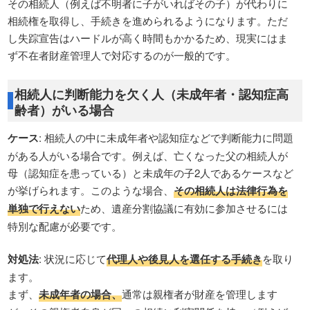
その相続人（例えば不明者に子がいればその子）が代わりに
相続権を取得し、手続きを進められるようになります。ただ
し失踪宣告はハードルが高く時間もかかるため、現実にはま
ず不在者財産管理人で対応するのが一般的です。
相続人に判断能力を欠く人（未成年者・認知症高
齢者）がいる場合
ケース
: 相続人の中に未成年者や認知症などで判断能力に問題
がある人がいる場合です。例えば、亡くなった父の相続人が
母（認知症を患っている）と未成年の子2人であるケースなど
が挙げられます。このような場合、
その相続人は法律行為を
単独で行えない
ため、遺産分割協議に有効に参加させるには
特別な配慮が必要です。
対処法
: 状況に応じて
代理人や後見人を選任する手続き
を取り
ます。
まず、
未成年者の場合、
通常は親権者が財産を管理します