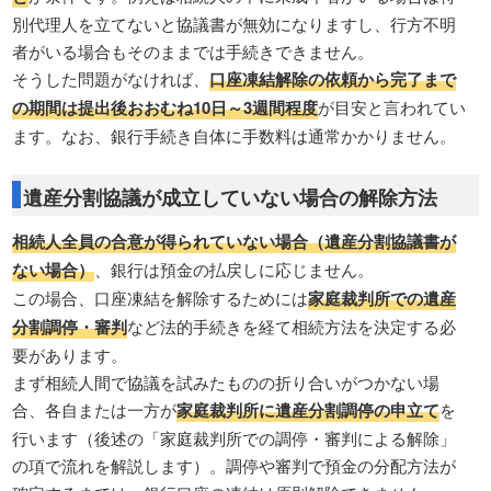
別代理人を立てないと協議書が無効になりますし、行方不明
者がいる場合もそのままでは手続きできません。
そうした問題がなければ、
口座凍結解除の依頼から完了まで
の期間は提出後おおむね10日～3週間程度
が目安と言われてい
ます。なお、銀行手続き自体に手数料は通常かかりません。
遺産分割協議が成立していない場合の解除方法
相続人全員の合意が得られていない場合（遺産分割協議書が
ない場合）
、銀行は預金の払戻しに応じません。
この場合、口座凍結を解除するためには
家庭裁判所での遺産
分割調停・審判
など法的手続きを経て相続方法を決定する必
要があります。
まず相続人間で協議を試みたものの折り合いがつかない場
合、各自または一方が
家庭裁判所に遺産分割調停の申立て
を
行います（後述の「家庭裁判所での調停・審判による解除」
の項で流れを解説します）。調停や審判で預金の分配方法が