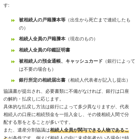
す:
被相続人の戸籍謄本等
（出生から死亡まで連続したも
の）
相続人全員の戸籍謄本
（現在のもの）
相続人全員の印鑑証明書
被相続人の預金通帳、キャッシュカード
（銀行によって
は不要の場合も）
銀行所定の相続届出書
（相続人代表者が記入し提出）
協議書が提出され、必要書類に不備がなければ、銀行は口座
の解約・払戻しに応じます。
具体的な払戻し方法は銀行によって多少異なりますが、代表
相続人の口座に相続預金を一括入金し、その後相続人間で分
配する形をとることが多いです。
また、遺産分割協議は
相続人全員が関与できる人物であるこ
と
が条件です。例えば相続人の中に未成年者がいる場合は特