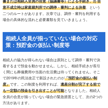
書または相続人全員の合意（協議書等）による手続き、2) 合
意不成立時は家庭裁判所での調停・審判による決着
、という
二つのルートがあります。次章では、調停・審判を利用する
場合の具体的な流れと必要書類を見ていきましょう。
相続人全員が揃っていない場合の対応
策：預貯金の仮払い制度等
相続人の協力が得られない場合は原則として調停・審判で決
着するまで預金を動かせません。しかし、相続手続きが長引
く間にも葬儀費用や当面の生活費は待ってくれません。そこ
で2019年の民法改正で新設されたのが
「預貯金の仮払い制
度」
です。この制度を利用すれば、
遺産分割が完了する前で
も一定額の預金を引き出すことが可能
となりました。相続人
全員の合意が揃っていない場合の緊急措置として、次の2つの
方法があります。