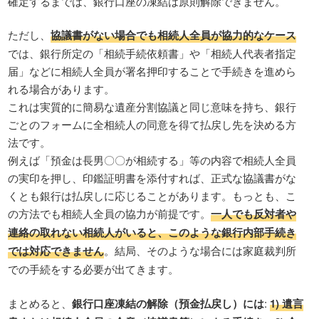
確定するまでは、銀行口座の凍結は原則解除できません。
ただし、
協議書がない場合でも相続人全員が協力的なケース
では、銀行所定の「相続手続依頼書」や「相続人代表者指定
届」などに相続人全員が署名押印することで手続きを進めら
れる場合があります。
これは実質的に簡易な遺産分割協議と同じ意味を持ち、銀行
ごとのフォームに全相続人の同意を得て払戻し先を決める方
法です。
例えば「預金は長男〇〇が相続する」等の内容で相続人全員
の実印を押し、印鑑証明書を添付すれば、正式な協議書がな
くとも銀行は払戻しに応じることがあります。もっとも、こ
の方法でも相続人全員の協力が前提です。
一人でも反対者や
連絡の取れない相続人がいると、このような銀行内部手続き
では対応できません
。結局、そのような場合には家庭裁判所
での手続をする必要が出てきます。
まとめると、
銀行口座凍結の解除（預金払戻し）には
:
1) 遺言