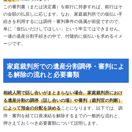
この審判書（または決定書）を銀行に持参すれば、銀行はそ
の金額の払戻しに応じます。なお、家庭裁判所での仮払い手
続きを利用するには調停・審判事件の係属が前提ですので、
単に「仮払いだけしてほしい」という申立てはできません。
一連の遺産分割手続きの中で、付随的に仮払いを求めるイメ
ージです。
家庭裁判所での遺産分割調停・審判によ
る解除の流れと必要書類
相続人間で話し合いがまとまらない場合、家庭裁判所におけ
る遺産分割の調停（話し合いの場）や審判（裁判官の判断）
によって預金の分配を決める
ことになります。以下では、調
停・審判を経て口座凍結を解除するまでの一般的な流れと、
押さえておくべき必要書類について説明します。