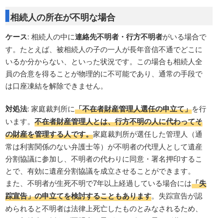
相続人の所在が不明な場合
ケース
: 相続人の中に
連絡先不明者・行方不明者
がいる場合で
す。たとえば、被相続人の子の一人が長年音信不通でどこに
いるか分からない、といった状況です。この場合も相続人全
員の合意を得ることが物理的に不可能であり、通常の手段で
は口座凍結を解除できません。
対処法
: 家庭裁判所に
「不在者財産管理人選任の申立て」
を行
います。
不在者財産管理人とは、行方不明の人に代わってそ
の財産を管理する人です。
家庭裁判所が選任した管理人（通
常は利害関係のない弁護士等）が不明者の代理人として遺産
分割協議に参加し、不明者の代わりに同意・署名押印するこ
とで、有効に遺産分割協議を成立させることができます。
また、不明者が生死不明で7年以上経過している場合には
「失
踪宣告」の申立てを検討することもあります
。失踪宣告が認
められると不明者は法律上死亡したものとみなされるため、