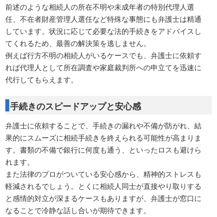
前述のような相続人の所在不明や未成年者の特別代理人選
任、不在者財産管理人選任など特殊な事態にも弁護士は精通
しています。状況に応じて必要な法的手続きをアドバイスし
てくれるため、最善の解決策を逃しません。
例えば行方不明の相続人がいるケースでも、弁護士に依頼す
れば代理人として所在調査や家庭裁判所への申立てを迅速に
代行してもらえます。
手続きのスピードアップと安心感
弁護士に依頼することで、手続きの漏れや不備が防がれ、結
果的にスムーズに相続手続きを終えられる可能性が高まりま
す。書類の不備で銀行に何度も通う、といったロスも避けら
れます。
また法律のプロがついている安心感から、精神的ストレスも
軽減されるでしょう。とくに相続人同士が直接やり取りする
と感情的対立が深まるケースもありますが、弁護士が窓口に
なることで冷静な話し合いが期待できます。