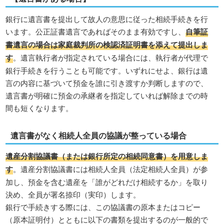
銀行に遺言書を提出して故人の意思に従った相続手続きを行
います。公正証書遺言であればそのまま有効ですし、
自筆証
書遺言の場合は家庭裁判所の検認済証明書を添えて提出しま
す
。遺言執行者が指定されている場合には、執行者が代理で
銀行手続きを行うことも可能です。いずれにせよ、銀行は遺
言の内容に基づいて預金を誰に引き渡すか判断しますので、
遺言書が明確に預金の承継者を指定していれば解除までの時
間も短くなります。
遺言書がなく相続人全員の協議が整っている場合
遺産分割協議書（または銀行所定の相続同意書）を用意しま
す
。遺産分割協議書には相続人全員（法定相続人全員）が参
加し、預金を含む遺産を「誰がどれだけ相続するか」を取り
決め、全員が署名捺印（実印）します。
銀行で手続きする際には、この協議書の原本またはコピー
（原本証明付）とともに以下の書類を提出するのが一般的で