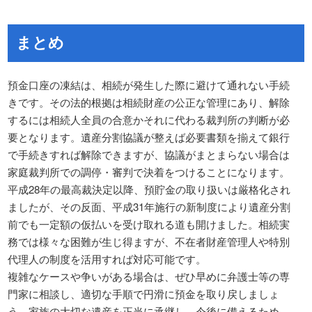
まとめ
預金口座の凍結は、相続が発生した際に避けて通れない手続
きです。その法的根拠は相続財産の公正な管理にあり、解除
するには相続人全員の合意かそれに代わる裁判所の判断が必
要となります。遺産分割協議が整えば必要書類を揃えて銀行
で手続きすれば解除できますが、協議がまとまらない場合は
家庭裁判所での調停・審判で決着をつけることになります。
平成28年の最高裁決定以降、預貯金の取り扱いは厳格化され
ましたが、その反面、平成31年施行の新制度により遺産分割
前でも一定額の仮払いを受け取れる道も開けました。相続実
務では様々な困難が生じ得ますが、不在者財産管理人や特別
代理人の制度を活用すれば対応可能です。
複雑なケースや争いがある場合は、ぜひ早めに弁護士等の専
門家に相談し、適切な手順で円滑に預金を取り戻しましょ
う。家族の大切な遺産を正当に承継し、今後に備えるため