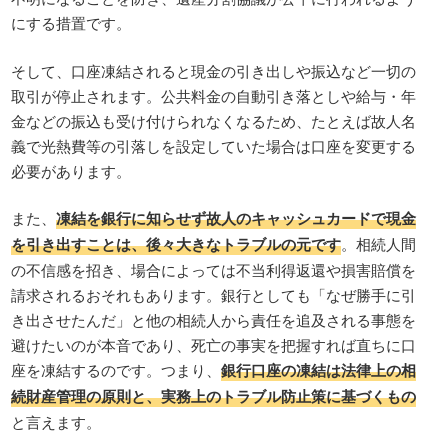
にする措置です。
そして、口座凍結されると現金の引き出しや振込など一切の
取引が停止されます。公共料金の自動引き落としや給与・年
金などの振込も受け付けられなくなるため、たとえば故人名
義で光熱費等の引落しを設定していた場合は口座を変更する
必要があります。
また、
凍結を銀行に知らせず故人のキャッシュカードで現金
を引き出すことは、後々大きなトラブルの元です
。相続人間
の不信感を招き、場合によっては不当利得返還や損害賠償を
請求されるおそれもあります。銀行としても「なぜ勝手に引
き出させたんだ」と他の相続人から責任を追及される事態を
避けたいのが本音であり、死亡の事実を把握すれば直ちに口
座を凍結するのです。つまり、
銀行口座の凍結は法律上の相
続財産管理の原則と、実務上のトラブル防止策に基づくもの
と言えます。